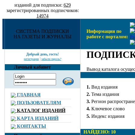
изданий для подписки:
629
зарегистрированных подписчиков:
14974
СИСТЕМА ПОДПИСКИ
Информация по
НА ГАЗЕТЫ И ЖУРНАЛЫ
работе с порталом:
Ра
ПОДПИСК
Добрый день, гость!
|
регистрация
забыли пароль?
Личный кабинет
Вывод каталога осущес
1.
Вид издания
2.
Тема издания
ГЛАВНАЯ
3.
Регион распростран
ПОЛЬЗОВАТЕЛЯМ
4.
Ключевое слово
КАТАЛОГ ИЗДАНИЙ
5.
Индекс издания
КАРТА ИЗДАНИЙ
КОНТАКТЫ
НАЙДЕНО: 10