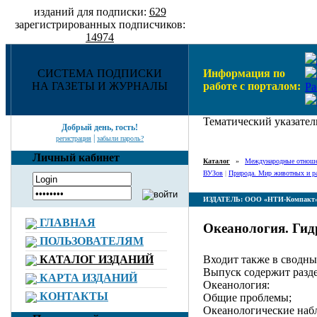
изданий для подписки:
629
зарегистрированных подписчиков:
14974
СИСТЕМА ПОДПИСКИ
Информация по
НА ГАЗЕТЫ И ЖУРНАЛЫ
работе с порталом:
Ра
Тематический указател
Добрый день, гость!
|
регистрация
забыли пароль?
Личный кабинет
Каталог
»
Международные отноше
ВУЗов
|
Природа. Мир животных и ра
ИЗДАТЕЛЬ: ООО «НТИ-Компакт
ГЛАВНАЯ
Океанология. Гид
ПОЛЬЗОВАТЕЛЯМ
Входит также в сводны
КАТАЛОГ ИЗДАНИЙ
Выпуск содержит разд
КАРТА ИЗДАНИЙ
Океанология:
КОНТАКТЫ
Общие проблемы;
Океанологические наб