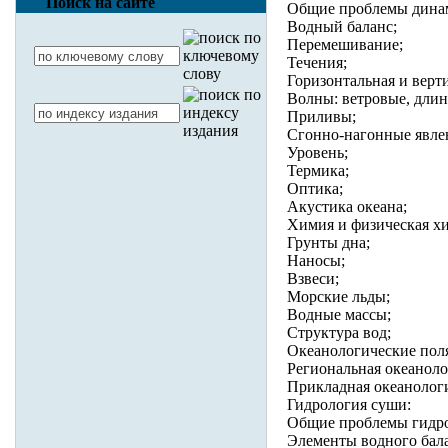
Поиск на сайте
Общие проблемы динами
Водный баланс;
Перемешивание;
Течения;
Горизонтальная и верт
Волны: ветровые, дли
Приливы;
Сгонно-нагонные явле
Уровень;
Термика;
Оптика;
Акустика океана;
Химия и физическая хи
Грунты дна;
Наносы;
Взвеси;
Морские льды;
Водные массы;
Структура вод;
Океанологические пол
Региональная океаноло
Прикладная океанолог
Гидрология суши:
Общие проблемы гидр
Элементы водного бала