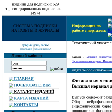
изданий для подписки:
629
зарегистрированных подписчиков:
14974
СИСТЕМА ПОДПИСКИ
Информация по
НА ГАЗЕТЫ И ЖУРНАЛЫ
работе с порталом:
Ра
Тематический указател
Добрый день, гость!
|
регистрация
забыли пароль?
Личный кабинет
Каталог
»
Медицина
|
Литература 
Научно-технические издания. Извест
ИЗДАТЕЛЬ: ООО «НТИ-Компакт
ГЛАВНАЯ
Физиология челов
ПОЛЬЗОВАТЕЛЯМ
Высшая нервная д
КАТАЛОГ ИЗДАНИЙ
Выпуск содержит разд
КАРТА ИЗДАНИЙ
Общая нейрофизиоло
КОНТАКТЫ
энцефалический барье
проводники; физиолог