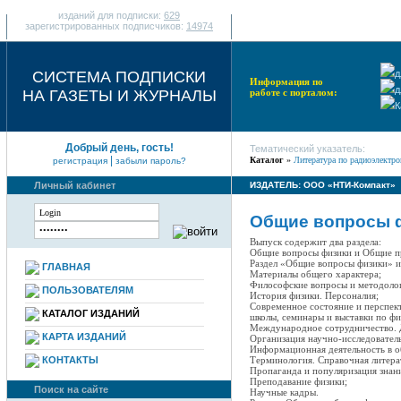
изданий для подписки:
629
зарегистрированных подписчиков:
14974
СИСТЕМА ПОДПИСКИ
д
Информация по
д
НА ГАЗЕТЫ И ЖУРНАЛЫ
работе с порталом:
К
Добрый день, гость!
Тематический указатель:
|
Каталог
»
Литература по радиоэлектро
регистрация
забыли пароль?
Личный кабинет
ИЗДАТЕЛЬ: ООО «НТИ-Компакт»
Общие вопросы ф
Выпуск содержит два раздела:
Общие вопросы физики и Общие п
Раздел «Общие вопросы физики» и
ГЛАВНАЯ
Материалы общего характера;
Философские вопросы и методоло
ПОЛЬЗОВАТЕЛЯМ
История физики. Персоналия;
Современное состояние и перспект
КАТАЛОГ ИЗДАНИЙ
школы, семинары и выставки по фи
Международное сотрудничество. 
КАРТА ИЗДАНИЙ
Организация научно-исследователь
Информационная деятельность в о
КОНТАКТЫ
Терминология. Справочная литера
Пропаганда и популяризация знани
Преподавание физики;
Поиск на сайте
Научные кадры.