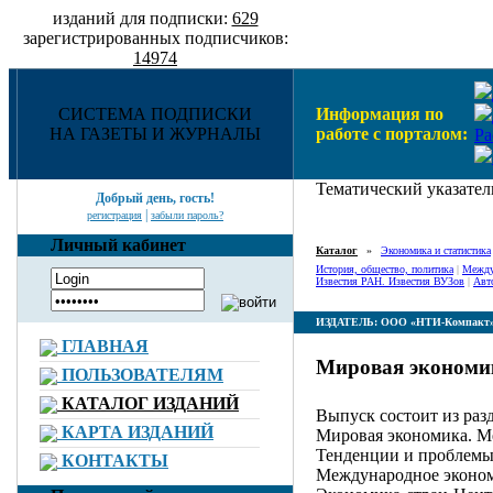
изданий для подписки:
629
зарегистрированных подписчиков:
14974
СИСТЕМА ПОДПИСКИ
Информация по
НА ГАЗЕТЫ И ЖУРНАЛЫ
работе с порталом:
Ра
Тематический указател
Добрый день, гость!
|
регистрация
забыли пароль?
Личный кабинет
Каталог
»
Экономика и статистика
История, общество, политика
|
Между
Известия РАН. Известия ВУЗов
|
Авт
ИЗДАТЕЛЬ: ООО «НТИ-Компакт
ГЛАВНАЯ
Мировая экономик
ПОЛЬЗОВАТЕЛЯМ
КАТАЛОГ ИЗДАНИЙ
Выпуск состоит из раз
КАРТА ИЗДАНИЙ
Мировая экономика. М
Тенденции и проблемы 
КОНТАКТЫ
Международное эконом