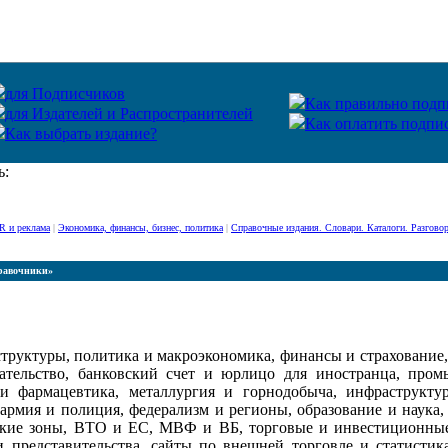
для Подписчиков
Как правильно подп
для Издателей и Распространителей
Как оплатить подпи
Как выбрать издание?
ь:
R и реклама
|
Экономика, финансы, бизнес, политика
|
Справочные издания. Словари. Каталоги. Разгово
авочники»
труктуры, политика и макроэкономика, финансы и страхование
тельство, банковский счет и юрлицо для иностранца, пром
и фармацевтика, металлургия и горнодобыча, инфраструкту
 армия и полиция, федерализм и регионы, образование и наука
кие зоны, ВТО и ЕС, МВФ и ВБ, торговые и инвестиционные
и представительства, сайты по внешней торговле и статистик