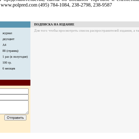
 www.polpred.com (495) 784-1084, 238-2798, 238-9587
ПОДПИСКА НА ИЗДАНИЕ
Для того чтобы просмотреть список распространителей издания, а 
журнал
двухцвет
А4
88 (страниц)
1 раз (в полугодие)
100 гр.
6 месяцев