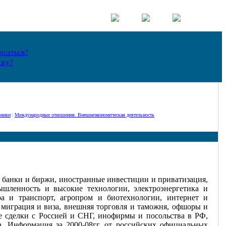
исаться?
ску?
рники
|
Международные отношения. Внешнеэкономическая деятельность
, банки и биржи, иностранные инвестиции и приватизация,
ышленность и высокие технологии, электроэнергетика и
ра и транспорт, агропром и биотехнологии, интернет и
, миграция и виза, внешняя торговля и таможня, офшоры и
 сделки с Россией и СНГ, инофирмы и посольства в РФ,
а. Информация за 2000-08гг. от российских официальных