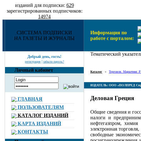
изданий для подписки:
629
зарегистрированных подписчиков:
14974
СИСТЕМА ПОДПИСКИ
Информация по
НА ГАЗЕТЫ И ЖУРНАЛЫ
работе с порталом:
Тематический указател
Добрый день, гость!
|
регистрация
забыли пароль?
Личный кабинет
Каталог
»
Торговля. Маркетинг. P
ИЗДАТЕЛЬ: ООО «ПОЛПРЕД Спр
Деловая Греция
ГЛАВНАЯ
ПОЛЬЗОВАТЕЛЯМ
Общие сведения и госс
КАТАЛОГ ИЗДАНИЙ
налоги и предпринима
нефтегазпром, химия 
КАРТА ИЗДАНИЙ
электронная торговля,
КОНТАКТЫ
свободные экономичес
росзагранучреждения 