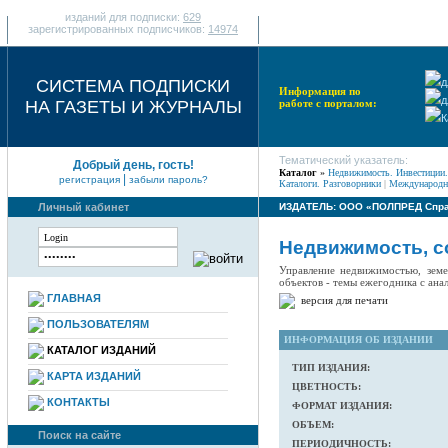
изданий для подписки:
629
зарегистрированных подписчиков:
14974
СИСТЕМА ПОДПИСКИ
д
Информация по
д
НА ГАЗЕТЫ И ЖУРНАЛЫ
работе с порталом:
К
Тематический указатель:
Добрый день, гость!
Каталог
»
Недвижимость. Инвестиции.
|
регистрация
забыли пароль?
Каталоги. Разговорники
|
Международны
Личный кабинет
ИЗДАТЕЛЬ: ООО «ПОЛПРЕД Спра
Недвижимость, с
Управление недвижимостью, земе
объектов - темы ежегодника с ан
ГЛАВНАЯ
версия для печати
ПОЛЬЗОВАТЕЛЯМ
ИНФОРМАЦИЯ ОБ ИЗДАНИИ
КАТАЛОГ ИЗДАНИЙ
ТИП ИЗДАНИЯ:
КАРТА ИЗДАНИЙ
ЦВЕТНОСТЬ:
КОНТАКТЫ
ФОРМАТ ИЗДАНИЯ:
ОБЪЕМ:
Поиск на сайте
ПЕРИОДИЧНОСТЬ: