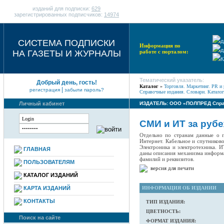
изданий для подписки:
629
зарегистрированных подписчиков:
14974
СИСТЕМА ПОДПИСКИ
д
Информация по
д
НА ГАЗЕТЫ И ЖУРНАЛЫ
работе с порталом:
К
Тематический указатель:
Добрый день, гость!
Каталог
»
Торговля. Маркетинг. PR и 
|
регистрация
забыли пароль?
Справочные издания. Словари. Каталог
Личный кабинет
ИЗДАТЕЛЬ: ООО «ПОЛПРЕД Спра
СМИ и ИТ за руб
Отдельно по странам данные о 
Интернет. Кабельное и спутников
Электроника и электротехника. 
ГЛАВНАЯ
даны описания механизма информ
фамилий и реквизитов.
ПОЛЬЗОВАТЕЛЯМ
версия для печати
КАТАЛОГ ИЗДАНИЙ
КАРТА ИЗДАНИЙ
ИНФОРМАЦИЯ ОБ ИЗДАНИИ
КОНТАКТЫ
ТИП ИЗДАНИЯ:
ЦВЕТНОСТЬ:
Поиск на сайте
ФОРМАТ ИЗДАНИЯ: