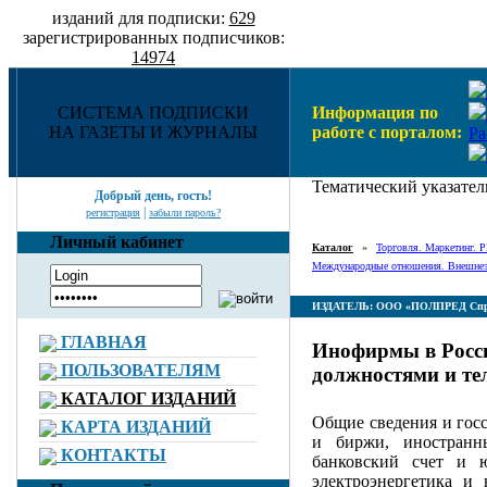
изданий для подписки:
629
зарегистрированных подписчиков:
14974
СИСТЕМА ПОДПИСКИ
Информация по
НА ГАЗЕТЫ И ЖУРНАЛЫ
работе с порталом:
Ра
Тематический указател
Добрый день, гость!
|
регистрация
забыли пароль?
Личный кабинет
Каталог
»
Торговля. Маркетинг. P
Международные отношения. Внешнеэк
ИЗДАТЕЛЬ: ООО «ПОЛПРЕД Спр
ГЛАВНАЯ
Инофирмы в Росси
ПОЛЬЗОВАТЕЛЯМ
должностями и тел
КАТАЛОГ ИЗДАНИЙ
Общие сведения и госс
КАРТА ИЗДАНИЙ
и биржи, иностранн
КОНТАКТЫ
банковский счет и 
электроэнергетика и 