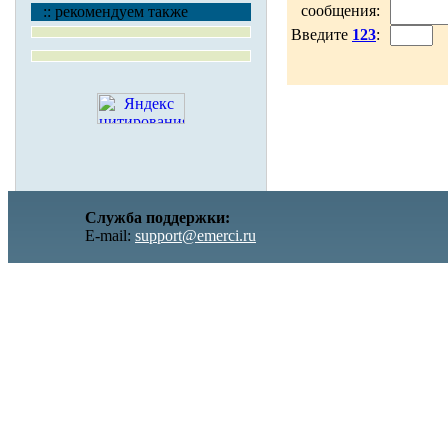
сообщения:
:: рекомендуем также
Введите
123
:
Служба поддержки:
E-mail:
support@emerci.ru