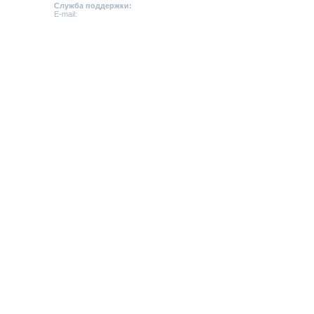
Служба поддержки:
E-mail:
support@emerci.ru