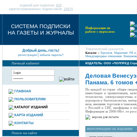
изданий для подписки:
629
зарегистрированных подписчиков:
14974
СИСТЕМА ПОДПИСКИ
д
Информация по
д
НА ГАЗЕТЫ И ЖУРНАЛЫ
работе с порталом:
К
Тематический указатель:
Добрый день, гость!
Каталог
»
Торговля. Маркетинг. PR и 
|
регистрация
забыли пароль?
Международные отношения. Внешнеэко
Личный кабинет
ИЗДАТЕЛЬ: ООО «ПОЛПРЕД Спра
Деловая Венесуэла
Панама. 6 томов 
По каждой из стран: общие сведе
ГЛАВНАЯ
инвестиции и приватизация, нал
технологии, электроэнергетика 
ПОЛЬЗОВАТЕЛЯМ
агропром и биотехнологии, интерн
виза, внешняя торговля и таможн
КАТАЛОГ ИЗДАНИЙ
с Россией и СНГ, инофирмы и пос
Информация за 2000-08гг. от рос
КАРТА ИЗДАНИЙ
версия для печати
КОНТАКТЫ
ИНФОРМАЦИЯ ОБ ИЗДАНИИ
Поиск на сайте