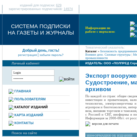
изданий для подписки:
629
зарегистрированных подписчиков:
14974
СИСТЕМА ПОДПИСКИ
д
Информация по
д
НА ГАЗЕТЫ И ЖУРНАЛЫ
работе с порталом:
К
Тематический указатель:
Добрый день, гость!
Каталог
»
Безопасность предпринимате
|
Военное дело. Силовые структуры
|
Ме
регистрация
забыли пароль?
промышленности
Личный кабинет
ИЗДАТЕЛЬ: ООО «ПОЛПРЕД Спра
Экспорт вооруже
Судостроение, м
архивом
ГЛАВНАЯ
По каждой из стран: общие сведе
ПОЛЬЗОВАТЕЛЯМ
инвестиции и приватизация, нал
технологии, электроэнергетика 
КАТАЛОГ ИЗДАНИЙ
агропром и биотехнологии, интерн
виза, внешняя торговля и таможн
с Россией и СНГ, инофирмы и пос
КАРТА ИЗДАНИЙ
Информация за 2000-08гг. от рос
КОНТАКТЫ
версия для печати
Поиск на сайте
ИНФОРМАЦИЯ ОБ ИЗДАНИИ