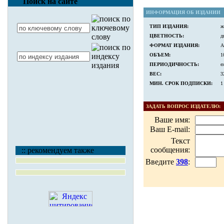
Поиск на сайте
ИНФОРМАЦИЯ ОБ ИЗДАНИИ
ТИП ИЗДАНИЯ:
ж
ЦВЕТНОСТЬ:
д
ФОРМАТ ИЗДАНИЯ:
А
ОБЪЕМ:
1
ПЕРИОДИЧНОСТЬ:
е
ВЕС:
3
МИН. СРОК ПОДПИСКИ:
1
ЗАДАТЬ ВОПРОС ИЗДАТЕЛЮ:
Ваше имя:
Ваш E-mail:
Текст
сообщения:
:: рекомендуем также
Введите
398
: