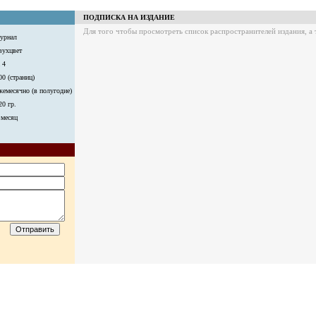
ПОДПИСКА НА ИЗДАНИЕ
Для того чтобы просмотреть список распространителей издания, а
урнал
вухцвет
 4
00 (страниц)
жемесячно (в полугодие)
20 гр.
 месяц