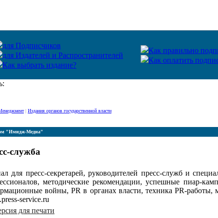
для Подписчиков
Как правильно подп
для Издателей и Распространителей
Как оплатить подпи
Как выбрать издание?
ь:
 Менеджмент
|
Издания органов государственной власти
ом "Имидж-Медиа"
сс-служба
ал для пресс-секретарей, руководителей пресс-служб и специ
ессионалов, методические рекомендации, успешные пиар-ка
рмационные войны, PR в органах власти, техника PR-работы,
ress-service.ru
ерсия для печати