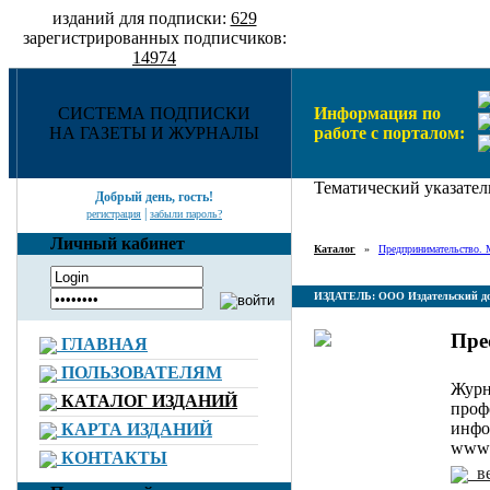
изданий для подписки:
629
зарегистрированных подписчиков:
14974
СИСТЕМА ПОДПИСКИ
Информация по
НА ГАЗЕТЫ И ЖУРНАЛЫ
работе с порталом:
Тематический указател
Добрый день, гость!
|
регистрация
забыли пароль?
Личный кабинет
Каталог
»
Предпринимательство.
ИЗДАТЕЛЬ: ООО Издательский д
Пре
ГЛАВНАЯ
ПОЛЬЗОВАТЕЛЯМ
Журн
КАТАЛОГ ИЗДАНИЙ
проф
инфо
КАРТА ИЗДАНИЙ
www.p
КОНТАКТЫ
в